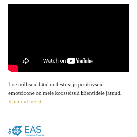
Loe milliseid häid mälestusi ja positiivseid
emotsioone on meie koosseisud klientidele jätnud.
Kliendid meist.